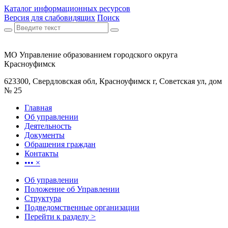
Каталог информационных ресурсов
Версия для слабовидящих
Поиск
МО Управление образованием городского округа
Красноуфимск
623300, Свердловская обл, Красноуфимск г, Советская ул, дом
№ 25
Главная
Об управлении
Деятельность
Документы
Обращения граждан
Контакты
•••
×
Об управлении
Положение об Управлении
Структура
Подведомственные организации
Перейти к разделу >