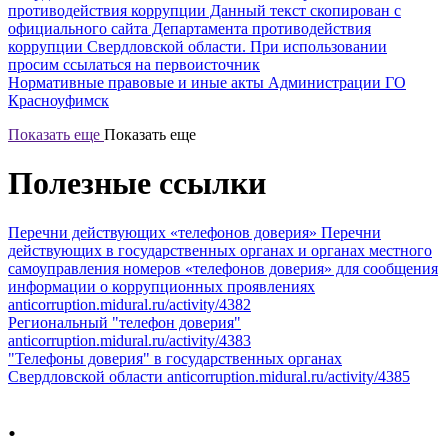
противодействия коррупции Данный текст скопирован с
официального сайта Департамента противодействия
коррупции Свердловской области. При использовании
просим ссылаться на первоисточник
Нормативные правовые и иные акты Администрации ГО
Красноуфимск
Показать еще
Показать еще
Полезные ссылки
Перечни действующих «телефонов доверия»
Перечни
действующих в государственных органах и органах местного
самоуправления номеров «телефонов доверия» для сообщения
информации о коррупционных проявлениях
anticorruption.midural.ru/activity/4382
Региональный "телефон доверия"
anticorruption.midural.ru/activity/4383
"Телефоны доверия" в государственных органах
Свердловской области
anticorruption.midural.ru/activity/4385
.