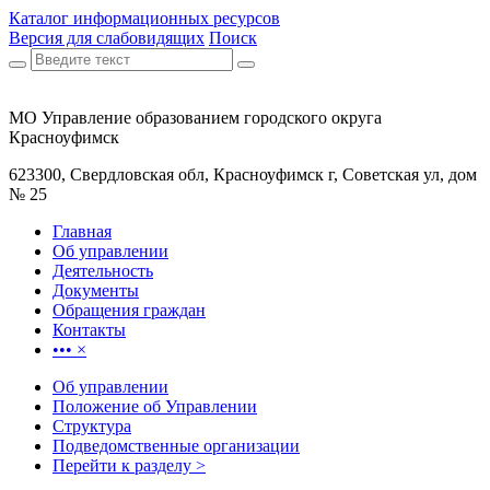
Каталог информационных ресурсов
Версия для слабовидящих
Поиск
МО Управление образованием городского округа
Красноуфимск
623300, Свердловская обл, Красноуфимск г, Советская ул, дом
№ 25
Главная
Об управлении
Деятельность
Документы
Обращения граждан
Контакты
•••
×
Об управлении
Положение об Управлении
Структура
Подведомственные организации
Перейти к разделу >