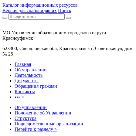
Каталог информационных ресурсов
Версия для слабовидящих
Поиск
МО Управление образованием городского округа
Красноуфимск
623300, Свердловская обл, Красноуфимск г, Советская ул, дом
№ 25
Главная
Об управлении
Деятельность
Документы
Обращения граждан
Контакты
•••
×
Об управлении
Положение об Управлении
Структура
Подведомственные организации
Перейти к разделу >