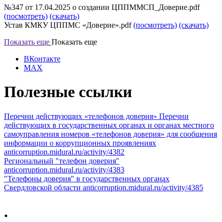
№347 от 17.04.2025 о создании ЦППММСП_Доверие.pdf
(посмотреть)
(скачать)
Устав КМКУ ЦППМС «Доверие».pdf
(посмотреть)
(скачать)
Показать еще
Показать еще
ВКонтакте
MAX
Полезные ссылки
Перечни действующих «телефонов доверия»
Перечни
действующих в государственных органах и органах местного
самоуправления номеров «телефонов доверия» для сообщения
информации о коррупционных проявлениях
anticorruption.midural.ru/activity/4382
Региональный "телефон доверия"
anticorruption.midural.ru/activity/4383
"Телефоны доверия" в государственных органах
Свердловской области
anticorruption.midural.ru/activity/4385
.