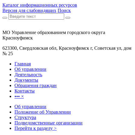
Каталог информационных ресурсов
Версия для слабовидящих
Поиск
МО Управление образованием городского округа
Красноуфимск
623300, Свердловская обл, Красноуфимск г, Советская ул, дом
№ 25
Главная
Об управлении
Деятельность
Документы
Обращения граждан
Контакты
•••
×
Об управлении
Положение об Управлении
Структура
Подведомственные организации
Перейти к разделу >