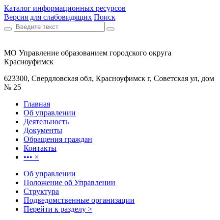
Каталог информационных ресурсов
Версия для слабовидящих
Поиск
МО Управление образованием городского округа
Красноуфимск
623300, Свердловская обл, Красноуфимск г, Советская ул, дом
№ 25
Главная
Об управлении
Деятельность
Документы
Обращения граждан
Контакты
•••
×
Об управлении
Положение об Управлении
Структура
Подведомственные организации
Перейти к разделу >