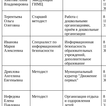
Владимировна
ГИМЦ
1
3
Терентьева
Старший
Работа с
8
Ольга
методист
дошкольными
1
Олеговна
организациями,
3
приём в дошкольные
организации
Иванова
Специалист по
Информационная
8
Мария
информационной
безопасность
1
Алексеевна
безопасности
образовательных
3
учреждений,
дополнительное
образование
Дряхлова
Методист
Муниципальный
8
Ангелина
куратор "Движение
1
Евгеньевна
первых"
3
Нефедова
Методист
Организация отдыха
8
Елена
и оздоровления
1
Павловна
детей
3