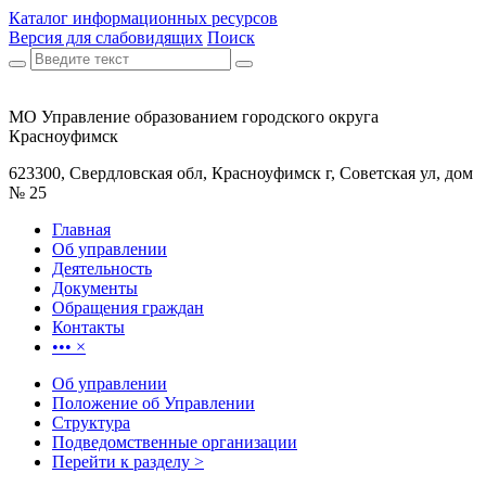
Каталог информационных ресурсов
Версия для слабовидящих
Поиск
МО Управление образованием городского округа
Красноуфимск
623300, Свердловская обл, Красноуфимск г, Советская ул, дом
№ 25
Главная
Об управлении
Деятельность
Документы
Обращения граждан
Контакты
•••
×
Об управлении
Положение об Управлении
Структура
Подведомственные организации
Перейти к разделу >