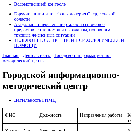
Ведомственный контроль
Горячие линии и телефоны доверия Свердловской
области
Актуальный перечень порталов и сервисов о
предоставлении помощи гражданам, попавшим в
трудные жизненные ситуации
ТЕЛЕФОНЫ ЭКСТРЕННОЙ ПСИХОЛОГИЧЕСКОЙ
ПОМОЩИ
Главная
–
Деятельность
–
Городской информационно-
методический центр
Городской информационно-
методический центр
Деятельность ГИМЦ
ФИО
Должность
Направления работы
К
т
Хватова Анна
Заведующий
8