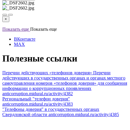
×
Показать еще
Показать еще
ВКонтакте
MAX
Полезные ссылки
Перечни действующих «телефонов доверия»
Перечни
действующих в государственных органах и органах местного
самоуправления номеров «телефонов доверия» для сообщения
информации о коррупционных проявлениях
anticorruption.midural.ru/activity/4382
Региональный "телефон доверия"
anticorruption.midural.ru/activity/4383
"Телефоны доверия" в государственных органах
Свердловской области
anticorruption.midural.ru/activity/4385
.