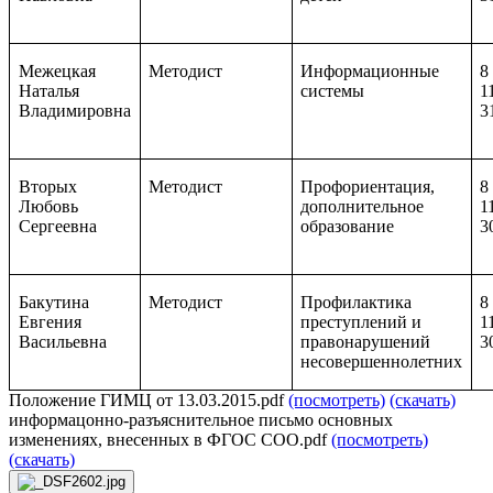
Межецкая
Методист
Информационные
8
Наталья
системы
1
Владимировна
3
Вторых
Методист
Профориентация,
8
Любовь
дополнительное
1
Сергеевна
образование
3
Бакутина
Методист
Профилактика
8
Евгения
преступлений и
1
Васильевна
правонарушений
3
несовершеннолетних
Положение ГИМЦ от 13.03.2015.pdf
(посмотреть)
(скачать)
информацонно-разъяснительное письмо основных
изменениях, внесенных в ФГОС СОО.pdf
(посмотреть)
(скачать)